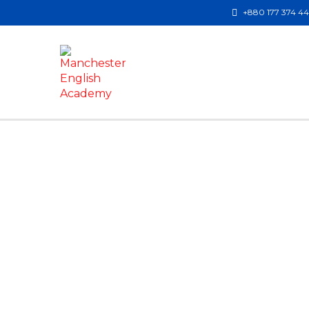
+880 177 374 4
Have a question?
Send enquiry
Message sent
Close