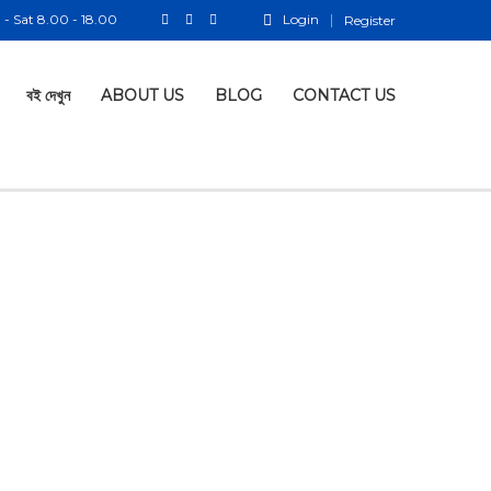
- Sat 8.00 - 18.00
Login
Register
বই দেখুন
ABOUT US
BLOG
CONTACT US