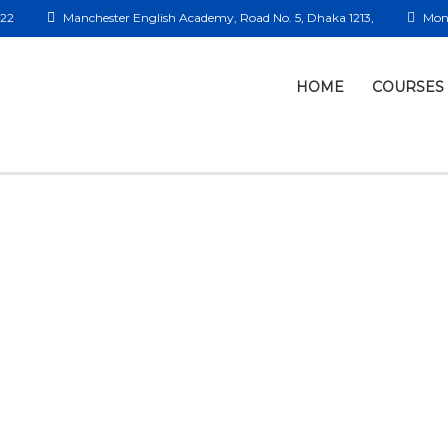
422
Manchester English Academy, Road No. 5, Dhaka 1213,
Mon 
HOME
COURSES