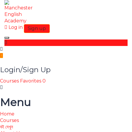
Log in
Sign up
Toggle navigation
Login/Sign Up
Courses
Favorites
0
Menu
Home
Courses
বই দেখুন