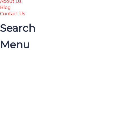
About Us
Blog
Contact Us
Search
Menu
Have a question?
Send enquiry
Message sent
Close