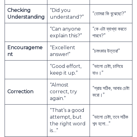
Checking
“Did you
“তোমরা কি বুঝেছো?”
Understanding
understand?”
“Can anyone
“কে এটা ব্যাখ্যা করতে
explain this?”
পারবে?”
Encourageme
“Excellent
“চমৎকার উত্তর!”
nt
answer!”
“Good effort,
“ভালো চেষ্টা, চালিয়ে
keep it up.”
যাও।”
“Almost
“প্রায় সঠিক, আবার চেষ্টা
Correction
correct, try
করো।”
again.”
“That’s a good
attempt, but
“ভালো চেষ্টা, তবে সঠিক
the right word
শব্দ হলো…”
is…”