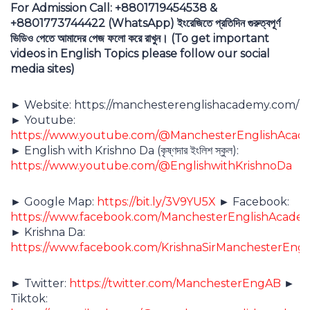
For Admission Call: +8801719454538
&
+8801773744422 (WhatsApp)
ইংরেজিতে
প্রতিদিন
গুরুত্বপূর্ণ
ভিডিও
পেতে
আমাদের
পেজ
ফলো
করে
রাখুন।
(To get important
videos in English Topics please follow our social
media sites)
► Website: https://manchesterenglishacademy.com/
► Youtube:
https://www.youtube.com/@ManchesterEnglishAca
► English with Krishno Da (কৃষ্ণদার ইংলিশ স্কুল):
https://www.youtube.com/@EnglishwithKrishnoDa
► Google Map:
https://bit.ly/3V9YU5X
► Facebook:
https://www.facebook.com/ManchesterEnglishAcade
► Krishna Da:
https://www.facebook.com/KrishnaSirManchesterEng
► Twitter:
https://twitter.com/ManchesterEngAB
►
Tiktok: