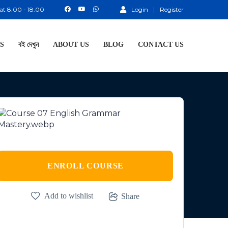
at 8.00 - 18.00
Login
Register
S
বই দেখুন
ABOUT US
BLOG
CONTACT US
ENROLL COURSE
Add to wishlist
Share