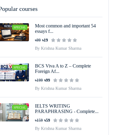
Popular courses
Most common and important 54
SPECIAL
essays f...
৳99
৳19
By Krishna Kumar Sharma
BCS Viva A to Z – Complete
SPECIAL
Foreign Af...
৳199
৳99
By Krishna Kumar Sharma
IELTS WRITING
SPECIAL
PARAPHRASING - Complete...
৳159
৳59
By Krishna Kumar Sharma