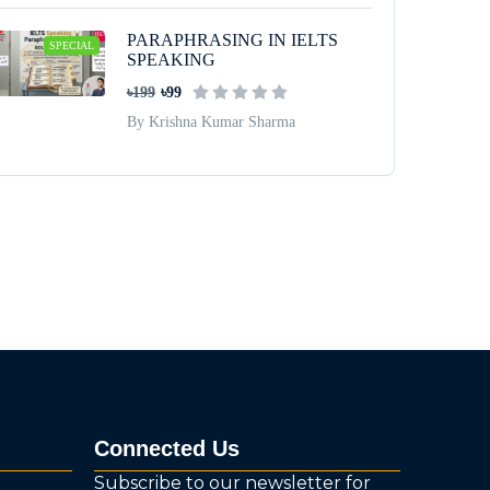
PARAPHRASING IN IELTS
SPECIAL
SPEAKING
৳199
৳99
By Krishna Kumar Sharma
Connected Us
Subscribe to our newsletter for