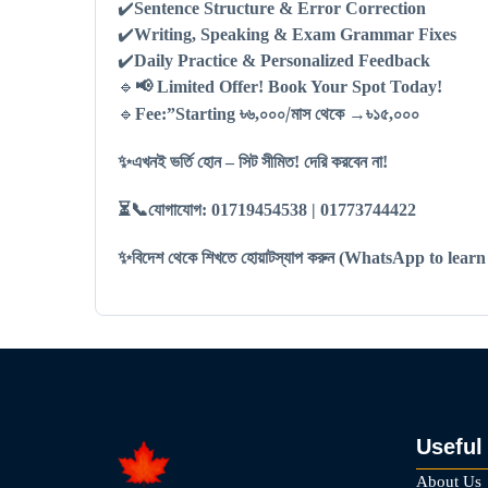
✔️
Sentence Structure & Error Correction
✔️
Writing, Speaking & Exam Grammar Fixes
✔️
Daily Practice & Personalized Feedback
🔹
📢
Limited Offer! Book Your Spot Today!
৳৬
০০০/মাস থেকে
৳১৫
০০০
🔹
Fee:”Starting
,
→
,
✨
এখনই ভর্তি হোন – সিট সীমিত! দেরি করবেন না!
⏳📞
যোগাযোগ
:
01719454538 | 01773744422
✨
বিদেশ থেকে শিখতে হোয়াটস্যাপ করুন (
WhatsApp to learn
Useful
About Us