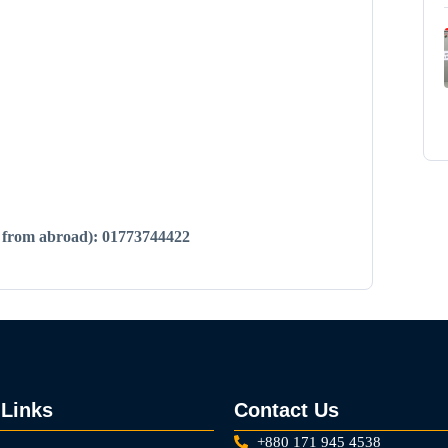
 from abroad): 01773744422
 Links
Contact Us
+880 171 945 4538