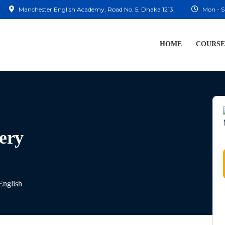
Manchester English Academy, Road No. 5, Dhaka 1213,
Mon - S
HOME
COURSE
ery
English