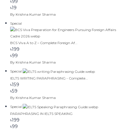
৳99
৳19
By Krishna Kumar Sharma
Special
BCS Viva A to Z – Complete Foreign Af...
৳199
৳99
By Krishna Kumar Sharma
Special
IELTS WRITING PARAPHRASING - Complete...
৳159
৳59
By Krishna Kumar Sharma
Special
PARAPHRASING IN IELTS SPEAKING
৳199
৳99