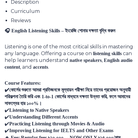
Description
Curriculum
Reviews
ইংরেজি শোনার দক্ষতা বৃদ্ধি করুন
🎧
English Listening Skills –
Listening is one of the most critical skills in mastering
any language. Offering a course on
can
listening skills
help learners understand
,
native speakers
English audio
, and
.
content
accents
Course Features:
✔️
কোর্সের শুরুতে আমরা প্রতিজনকে মূল্যায়ন পরীক্ষা নিয়ে তাদের প্রয়োজন অনুযায়ী
পরিকল্পনা তৈরি করি এবং
1-to-1
কোর্সের মাধ্যমে দক্ষতা উন্নত করি
,
ফলে আমাদের
সাফল্যের হার ১০০%।
✔️
Listening to Native Speakers
✔️
Understanding Different Accents
✔️
Practicing Listening through Movies & Audio
✔️
Improving Listening for IELTS and Other Exams
৳২০
০০০
৳১৫
০০০/মাস
🔹
Fee: Regular fees
,
→
NOW ONLY
,