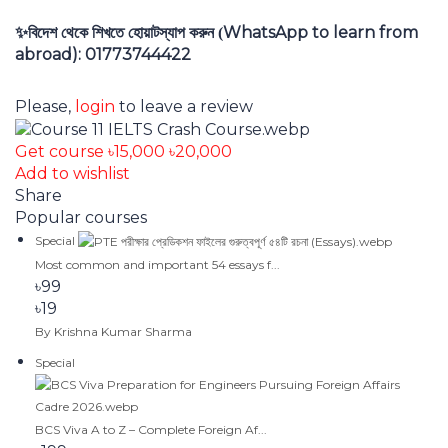
WhatsApp to learn from
✨
বিদেশ থেকে শিখতে হোয়াটস্যাপ করুন (
abroad): 01773744422
Please,
login
to leave a review
Get course
৳15,000
৳20,000
Add to wishlist
Share
Popular courses
Special
Most common and important 54 essays f...
৳99
৳19
By Krishna Kumar Sharma
Special
BCS Viva A to Z – Complete Foreign Af...