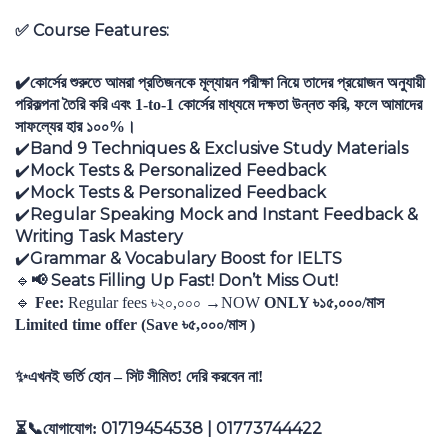
Course Features:
✅
✔️
কোর্সের শুরুতে আমরা প্রতিজনকে মূল্যায়ন পরীক্ষা নিয়ে তাদের প্রয়োজন অনুযায়ী
পরিকল্পনা তৈরি করি এবং
1-to-1
কোর্সের মাধ্যমে দক্ষতা উন্নত করি
,
ফলে আমাদের
সাফল্যের হার ১০০%।
Band 9 Techniques & Exclusive Study Materials
✔️
Mock Tests & Personalized Feedback
✔️
Mock Tests & Personalized Feedback
✔️
Regular Speaking Mock and Instant Feedback &
✔️
Writing Task Mastery
Grammar & Vocabulary Boost for IELTS
✔️
Seats Filling Up Fast! Don’t Miss Out!
🔹
📢
🔹
Fee:
Regular fees
৳
২০
,
০০০
→
NOW
ONLY
৳
১৫
,
০০০
/
মাস
Limited time offer (Save
৳
৫
,
০০০
/
মাস
)
✨
এখনই ভর্তি হোন – সিট সীমিত! দেরি করবেন না!
01719454538 | 01773744422
⏳📞
যোগাযোগ
: