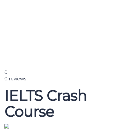
Send enquiry
Message sent
Close
0
0 reviews
IELTS Crash
Course