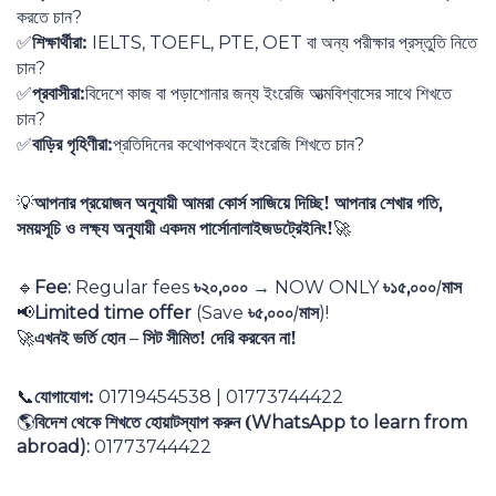
করতে চান
?
শিক্ষার্থীরা:
বা অন্য পরীক্ষার প্রস্তুতি নিতে
IELTS, TOEFL, PTE, OET
✅
চান
?
প্রবাসীরা:
বিদেশে কাজ বা পড়াশোনার জন্য ইংরেজি আত্মবিশ্বাসের সাথে শিখতে
✅
চান
?
বাড়ির গৃহিণীরা:
প্রতিদিনের কথোপকথনে ইংরেজি শিখতে চান
?
✅
আপনার প্রয়োজন অনুযায়ী আমরা কোর্স সাজিয়ে দিচ্ছি! আপনার শেখার গতি
,
💡
সময়সূচি ও লক্ষ্য অনুযায়ী একদম পার্সোনালাইজডট্রেইনিং!
🚀
৳২০
০০০
৳১৫
০০০/মাস
Fee:
Regular fees
,
→ NOW ONLY
,
🔹
৳৫
০০০/মাস
Limited time offer
(Save
,
)!
📢
এখনই ভর্তি হোন – সিট সীমিত! দেরি করবেন না!
🚀
যোগাযোগ:
01719454538 | 01773744422
📞
বিদেশ থেকে শিখতে হোয়াটস্যাপ করুন (
WhatsApp to learn from
🌎
abroad):
01773744422