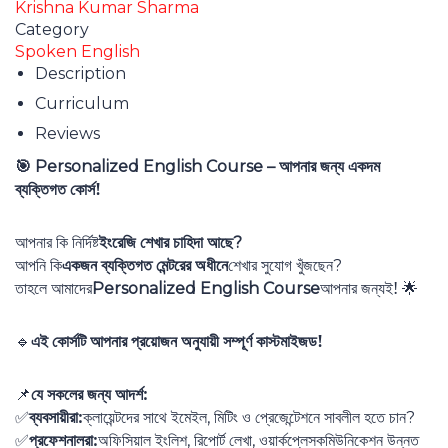
Krishna Kumar Sharma
Category
Spoken English
Description
Curriculum
Reviews
আপনার জন্য একদম
Personalized English Course –
🎯
ব্যক্তিগত কোর্স!
আপনার কি নির্দিষ্ট
ইংরেজি শেখার চাহিদা আছে
?
আপনি কি
একজন ব্যক্তিগত মেন্টরের অধীনে
শেখার সুযোগ খুঁজছেন
?
তাহলে আমাদের
আপনার জন্যই!
Personalized English Course
🌟
এই কোর্সটি আপনার প্রয়োজন অনুযায়ী সম্পূর্ণ কাস্টমাইজড!
🔹
যে সকলের জন্য আদর্শ:
📌
ব্যবসায়ীরা:
ক্লায়েন্টদের সাথে ইমেইল
মিটিং ও প্রেজেন্টেশনে সাবলীল হতে চান
,
?
✅
প্রফেশনালরা:
অফিসিয়াল ইংলিশ
রিপোর্ট লেখা
ওয়ার্কপ্লেসকমিউনিকেশন উন্নত
,
,
✅