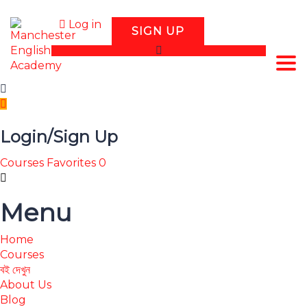
Log in
SIGN UP
Tog
Login/Sign Up
Courses
Favorites
0
Menu
Home
Courses
বই দেখুন
About Us
Blog