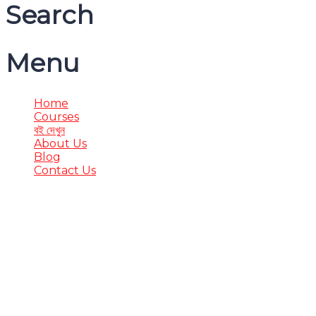
Search
Menu
Home
Courses
বই দেখুন
About Us
Blog
Contact Us
Have a question?
Send enquiry