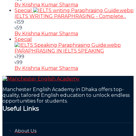
By Krishna Kumar Sharma
Special
IELTS WRITING PARAPHRASING - Complete...
৳159
৳59
By Krishna Kumar Sharma
Special
PARAPHRASING IN IELTS SPEAKING
৳199
৳99
By Krishna Kumar Sharma
Manchester English Academy in Dhaka offers top-
quality, tailored English education to unlock endless
opportunities for students.
Useful Links
About Us