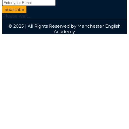
Subscribe
Please wait...
© 2025 | All Rights Reserved by Manchester English
Academy.
Sign In
I agree with storage and handling of my data by this
website.
Privacy Policy
Remember me
Sign In
Sign Up
Restore password
Send reset link