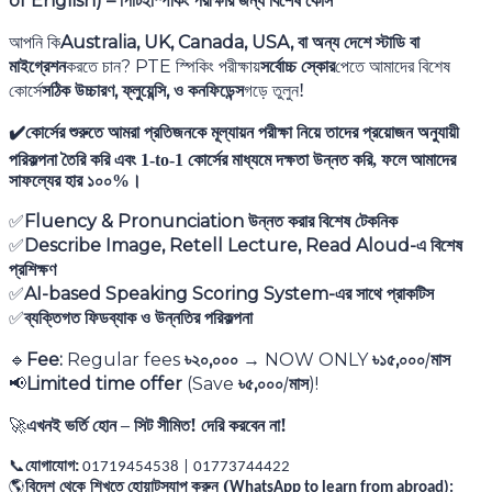
পিটিইস্পিকিং পরীক্ষার জন্য বিশেষ কোর্স
of English) –
আপনি কি
বা অন্য দেশে স্টাডি বা
Australia, UK, Canada, USA,
মাইগ্রেশন
করতে চান
স্পিকিং পরীক্ষায়
সর্বোচ্চ স্কোর
পেতে আমাদের বিশেষ
? PTE
কোর্সে
সঠিক উচ্চারণ
ফ্লুয়েন্সি
ও কনফিডেন্স
গড়ে তুলুন!
,
,
✔️
কোর্সের শুরুতে আমরা প্রতিজনকে মূল্যায়ন পরীক্ষা নিয়ে তাদের প্রয়োজন অনুযায়ী
পরিকল্পনা তৈরি করি এবং
1-to-1
কোর্সের মাধ্যমে দক্ষতা উন্নত করি
,
ফলে আমাদের
সাফল্যের হার ১০০%।
উন্নত করার বিশেষ টেকনিক
Fluency & Pronunciation
✅
এ বিশেষ
Describe Image, Retell Lecture, Read Aloud-
✅
প্রশিক্ষণ
এর সাথে প্রাকটিস
AI-based Speaking Scoring System-
✅
ব্যক্তিগত ফিডব্যাক ও উন্নতির পরিকল্পনা
✅
৳২০
০০০
৳১৫
০০০/মাস
Fee:
Regular fees
,
→ NOW ONLY
,
🔹
৳৫
০০০/মাস
Limited time offer
(Save
,
)!
📢
এখনই ভর্তি হোন – সিট সীমিত! দেরি করবেন না!
🚀
যোগাযোগ:
📞
01719454538 | 01773744422
বিদেশ থেকে শিখতে হোয়াটস্যাপ করুন (
🌎
WhatsApp to learn from abroad):