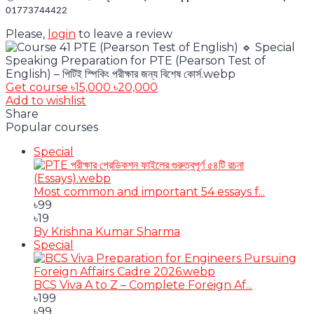
01773744422
Please,
login
to leave a review
Get course
৳15,000
৳20,000
Add to wishlist
Share
Popular courses
Special
Most common and important 54 essays f...
৳99
৳19
By Krishna Kumar Sharma
Special
BCS Viva A to Z – Complete Foreign Af...
৳199
৳99