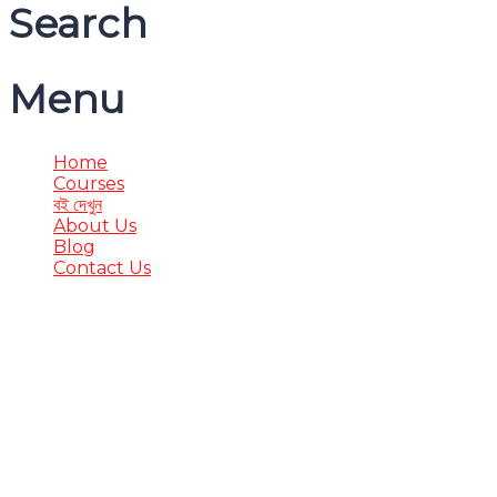
Search
Menu
Home
Courses
বই দেখুন
About Us
Blog
Contact Us
Have a question?
Send enquiry