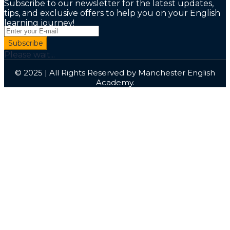
Subscribe to our newsletter for the latest updates,
tips, and exclusive offers to help you on your English
learning journey!
Subscribe
Please wait...
© 2025 | All Rights Reserved by Manchester English
Academy.
Sign In
I agree with storage and handling of my data by this
website.
Privacy Policy
Remember me
Sign In
Sign Up
Restore password