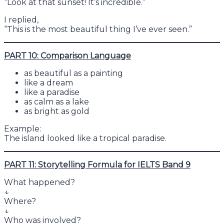
“Look at that sunset! It’s incredible.”
I replied,
“This is the most beautiful thing I’ve ever seen.”
PART 10: Comparison Language
as beautiful as a painting
like a dream
like a paradise
as calm as a lake
as bright as gold
Example:
The island looked like a tropical paradise.
PART 11: Storytelling Formula for IELTS Band 9
What happened?
↓
Where?
↓
Who was involved?