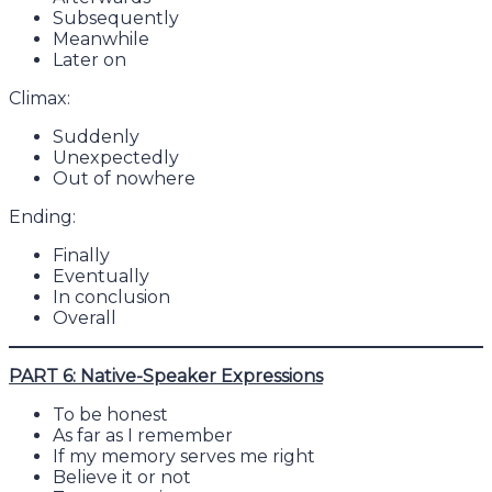
Subsequently
Meanwhile
Later on
Climax:
Suddenly
Unexpectedly
Out of nowhere
Ending:
Finally
Eventually
In conclusion
Overall
PART 6: Native-Speaker Expressions
To be honest
As far as I remember
If my memory serves me right
Believe it or not