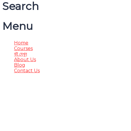
Search
Menu
Home
Courses
বই দেখুন
About Us
Blog
Contact Us
Have a question?
Send enquiry