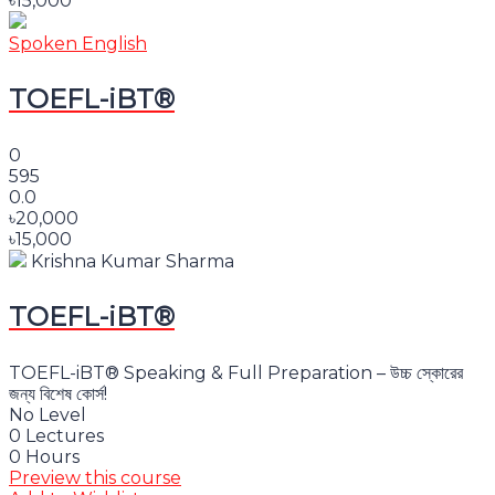
৳15,000
Spoken English
TOEFL-iBT®
0
595
0.0
৳20,000
৳15,000
Krishna Kumar Sharma
TOEFL-iBT®
TOEFL-iBT® Speaking & Full Preparation – উচ্চ স্কোরের
জন্য বিশেষ কোর্স!
No Level
0 Lectures
0 Hours
Preview this course