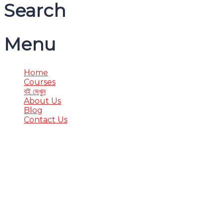
Search
Menu
Home
Courses
বই দেখুন
About Us
Blog
Contact Us
Have a question?
Send enquiry